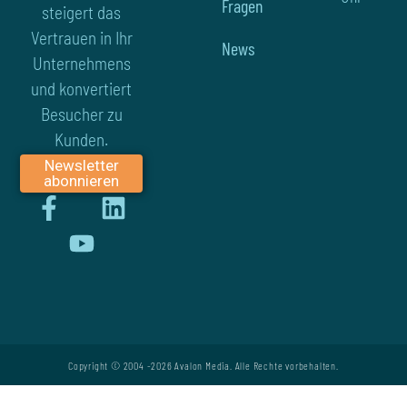
Fragen
steigert das
Vertrauen in Ihr
News
Unternehmens
und konvertiert
Besucher zu
Kunden.
Newsletter
abonnieren
F
Y
L
a
o
i
c
u
n
e
t
k
b
u
e
o
b
d
o
e
i
Copyright © 2004 -2026 Avalon Media. Alle Rechte vorbehalten.
k
n