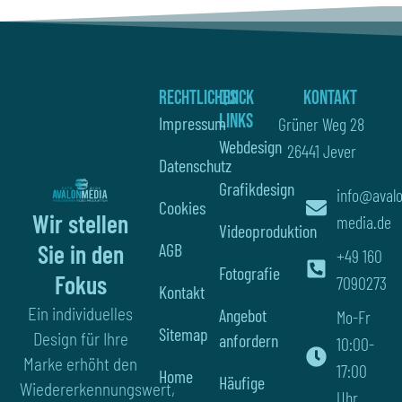
Rechtliches
Quick
Kontakt
Links
Impressum
Grüner Weg 28
Webdesign
26441 Jever
Datenschutz
Grafikdesign
info@aval
Cookies
Wir stellen
media.de
Videoproduktion
AGB
Sie in den
+49 160
Fotografie
Fokus
7090273
Kontakt
Ein individuelles
Angebot
Mo-Fr
Sitemap
Design für Ihre
anfordern
10:00-
Marke erhöht den
17:00
Home
Häufige
Wiedererkennungswert,
Uhr