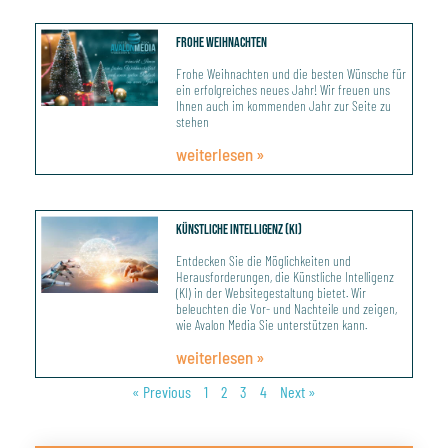
Frohe Weihnachten
Frohe Weihnachten und die besten Wünsche für
ein erfolgreiches neues Jahr! Wir freuen uns
Ihnen auch im kommenden Jahr zur Seite zu
stehen
weiterlesen »
Künstliche Intelligenz (KI)
Entdecken Sie die Möglichkeiten und
Herausforderungen, die Künstliche Intelligenz
(KI) in der Websitegestaltung bietet. Wir
beleuchten die Vor- und Nachteile und zeigen,
wie Avalon Media Sie unterstützen kann.
weiterlesen »
« Previous
1
2
3
4
Next »