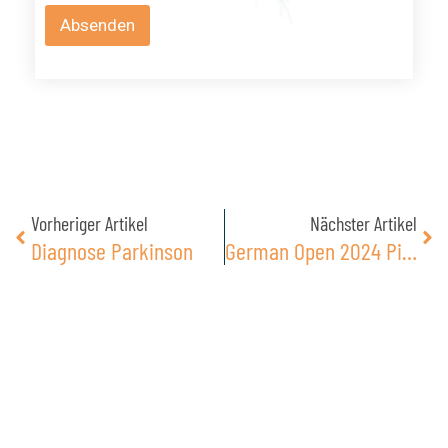
a
Absenden
c
h
r
i
c
h
t
*
Zurück
Näc
Vorheriger Artikel
Nächster Artikel
Diagnose Parkinson
German Open 2024 PingPongParkinson