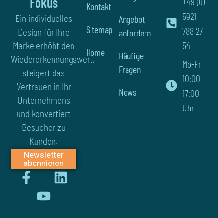
Fokus
+49 (0)
Kontakt
5921 -
Ein individuelles
Angebot
Sitemap
788 27
Design für Ihre
anfordern
54
Marke erhöht den
Home
Häufige
Wiedererkennungswert,
Mo-Fr
Fragen
steigert das
10:00-
Vertrauen in Ihr
News
17:00
Unternehmens
Uhr
und konvertiert
Besucher zu
Kunden.
Newsletter
abonnieren
F
Y
L
a
o
i
c
u
n
e
t
k