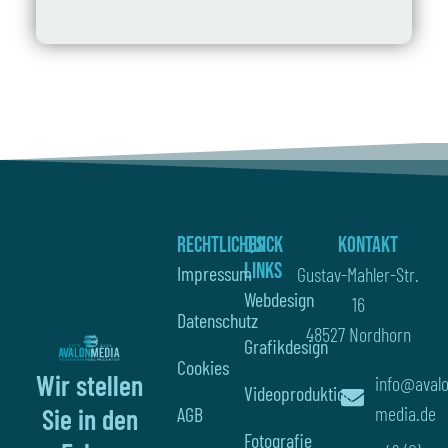
Rechtliches
Quick
Kontakt
Links
Impressum
Gustav-Mahler-Str.
Webdesign
16
Datenschutz
48527 Nordhorn
Grafikdesign
Cookies
Wir stellen
info@aval
Videoproduktion
media.de
AGB
Sie in den
Fotografie