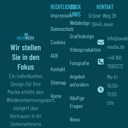
Rechtliches
Quick
Kontakt
Links
Impressum
Grüner Weg 28
Webdesign
26441 Jever
Datenschutz
Grafikdesign
info@aval
Cookies
Wir stellen
media.de
Videoproduktion
AGB
Sie in den
+49 160
Fotografie
Fokus
7090273
Kontakt
Ein individuelles
Angebot
Mo-Fr
Sitemap
Design für Ihre
anfordern
10:00-
Marke erhöht den
17:00
Home
Häufige
Wiedererkennungswert,
Uhr
Fragen
steigert das
Vertrauen in Ihr
News
Unternehmens