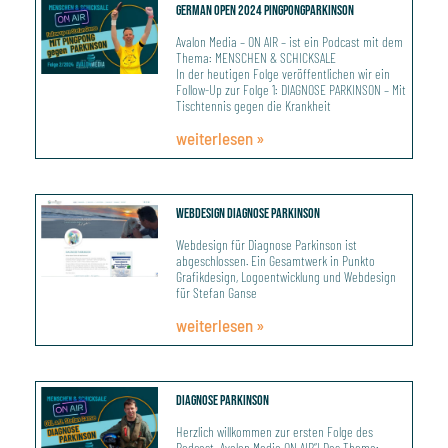
German Open 2024 PingPongParkinson
Avalon Media – ON AIR – ist ein Podcast mit dem
Thema: MENSCHEN & SCHICKSALE
In der heutigen Folge veröffentlichen wir ein
Follow-Up zur Folge 1: DIAGNOSE PARKINSON – Mit
Tischtennis gegen die Krankheit
weiterlesen »
Webdesign Diagnose Parkinson
Webdesign für Diagnose Parkinson ist
abgeschlossen. Ein Gesamtwerk in Punkto
Grafikdesign, Logoentwicklung und Webdesign
für Stefan Ganse
weiterlesen »
Diagnose Parkinson
Herzlich willkommen zur ersten Folge des
Podcast „Avalon Media ON AIR“! Das Thema: