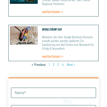
Diagnose Parkinson
weiterlesen »
Google Räumt Auf
Websites, die über Google Business Accounts
erstellt wurden, werden gelöscht! Ein
Gastbeitrag von Axel Simon vom Netzwerk für
Erfolg & Gesundheit
weiterlesen »
« Previous
1
2
3
4
Next »
N
a
m
e