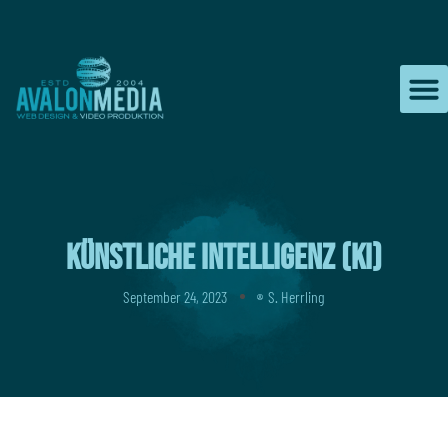
Zum
Inhalt
springen
Künstliche Intelligenz (KI)
September 24, 2023
S. Herrling