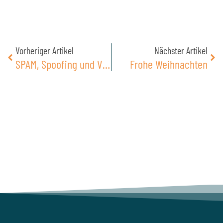
h
t
*
Zurück
Näc
Vorheriger Artikel
Nächster Artikel
SPAM, Spoofing und Viren
Frohe Weihnachten