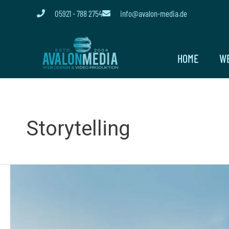
Zum
05921 - 788 2754
info@avalon-media.de
Inhalt
springen
HOME
W
Storytelling
Künstliche
Intelligenz
(KI)