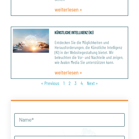
weiterlesen »
Künstliche Intelligenz (KI)
Entdecken Sie die Möglichkeiten und
Herausforderungen, die Künstliche Intelligenz
(KI) in der Websitegestaltung bietet. Wir
beleuchten die Vor- und Nachteile und zeigen,
wie Avalon Media Sie unterstützen kann.
weiterlesen »
« Previous
1
2
3
4
Next »
N
a
m
e
E