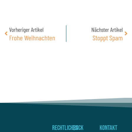
h
t
*
Zurück
Näc
Vorheriger Artikel
Nächster Artikel
Frohe Weihnachten
Stoppt Spam
Rechtliches
Quick
Kontakt