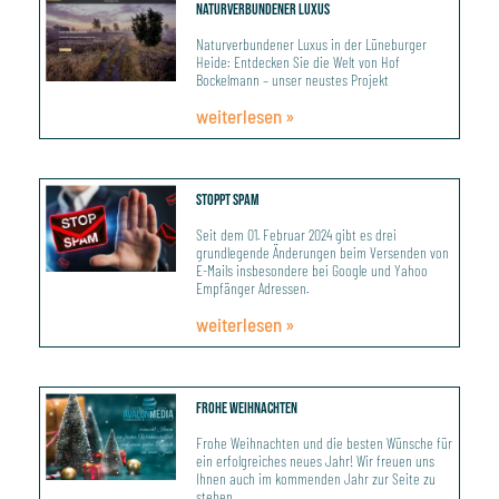
Naturverbundener Luxus
Naturverbundener Luxus in der Lüneburger
Heide: Entdecken Sie die Welt von Hof
Bockelmann – unser neustes Projekt
weiterlesen »
Stoppt Spam
Seit dem 01. Februar 2024 gibt es drei
grundlegende Änderungen beim Versenden von
E-Mails insbesondere bei Google und Yahoo
Empfänger Adressen.
weiterlesen »
Frohe Weihnachten
Frohe Weihnachten und die besten Wünsche für
ein erfolgreiches neues Jahr! Wir freuen uns
Ihnen auch im kommenden Jahr zur Seite zu
stehen