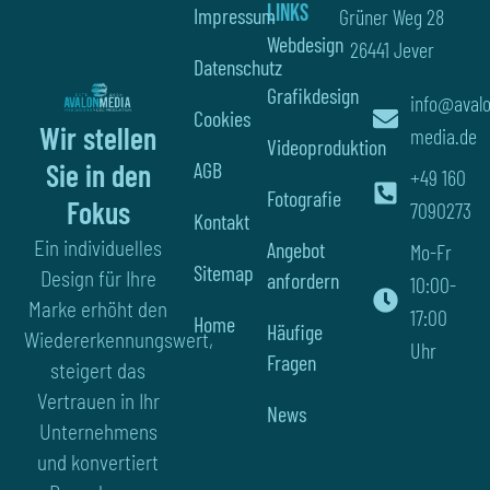
Links
Impressum
Grüner Weg 28
Webdesign
26441 Jever
Datenschutz
Grafikdesign
info@aval
Cookies
Wir stellen
media.de
Videoproduktion
AGB
Sie in den
+49 160
Fotografie
Fokus
7090273
Kontakt
Ein individuelles
Angebot
Mo-Fr
Sitemap
Design für Ihre
anfordern
10:00-
Marke erhöht den
17:00
Home
Häufige
Wiedererkennungswert,
Uhr
Fragen
steigert das
Vertrauen in Ihr
News
Unternehmens
und konvertiert