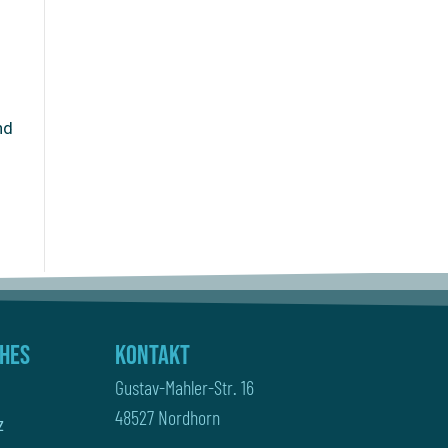
nd
ches
Kontakt
Gustav-Mahler-Str. 16
48527 Nordhorn
z