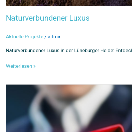
Naturverbundener Luxus
Aktuelle Projekte
/
admin
Naturverbundener Luxus in der Lüneburger Heide: Entdec
Weiterlesen »
Stoppt
Spam