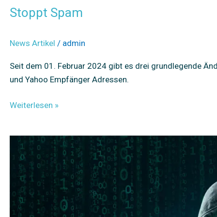
Stoppt Spam
News Artikel
/
admin
Seit dem 01. Februar 2024 gibt es drei grundlegende Ä
und Yahoo Empfänger Adressen.
Weiterlesen »
SPAM,
Spoofing
und
Viren