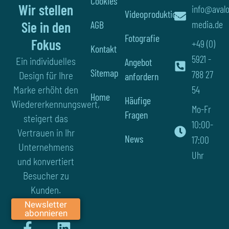
Cookies
Wir stellen
info@aval
Videoproduktion
media.de
AGB
Sie in den
Fotografie
Fokus
+49 (0)
Kontakt
5921 -
Ein individuelles
Angebot
Sitemap
788 27
Design für Ihre
anfordern
54
Marke erhöht den
Home
Häufige
Wiedererkennungswert,
Mo-Fr
Fragen
steigert das
10:00-
Vertrauen in Ihr
News
17:00
Unternehmens
Uhr
und konvertiert
Besucher zu
Kunden.
Newsletter
abonnieren
F
Y
L